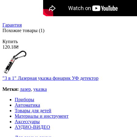
Гарантия
Похожие товары (1)
Купить
120.18₴
"3 в 1" Лазерная указка фонарик УФ детектор
Метки:
лазер
,
указка
Приборы
Автоматика
Товары для детей
Материалы и инструмент
Аксессуары
АУДИО-ВИДЕО